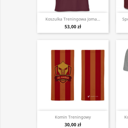
Szybki podgląd

Koszulka Treningowa Joma...
Sp
53,00 zł
Szybki podgląd

Komin Treningowy
K
30,00 zł