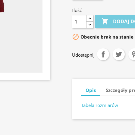
Ilość

DODAJ D

Obecnie brak na stanie
Udostępnij
Opis
Szczegóły p
Tabela rozmiarów