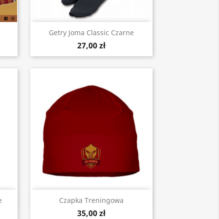
Szybki podgląd

Getry Joma Classic Czarne
27,00 zł
Szybki podgląd

e
Czapka Treningowa
35,00 zł