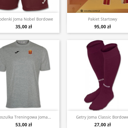
Szybki podgląd
Szybki podgląd


odenki Joma Nobel Bordowe
Pakiet Startowy
35,00 zł
95,00 zł
Szybki podgląd
Szybki podgląd


oszulka Treningowa Joma...
Getry Joma Classic Bordow
53,00 zł
27,00 zł