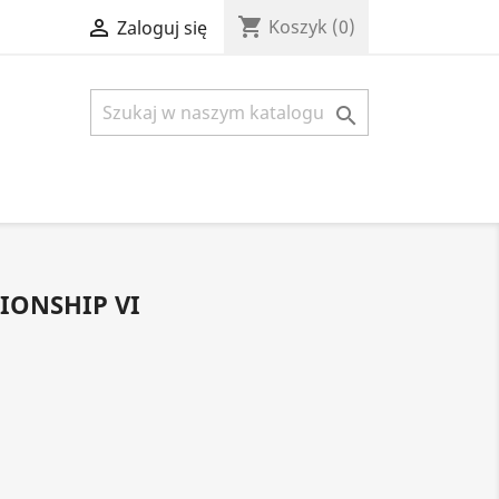
shopping_cart

Koszyk
(0)
Zaloguj się

IONSHIP VI