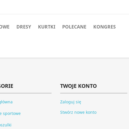
TOWE
DRESY
KURTKI
POLECANE
KONGRES
GORIE
TWOJE KONTO
główna
Zaloguj się
Stwórz nowe konto
je sportowe
szulki