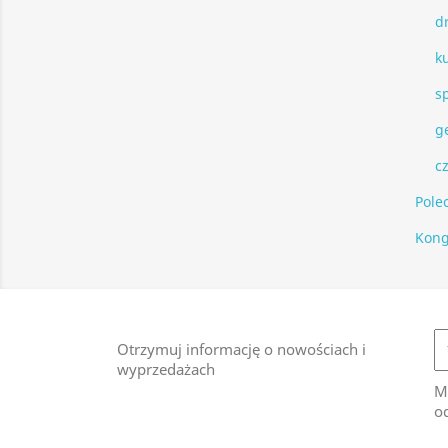
d
ku
s
g
c
Pole
Kong
Otrzymuj informację o nowościach i
wyprzedażach
M
od