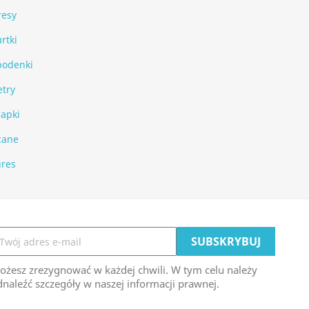
resy
rtki
podenki
etry
zapki
cane
res
ożesz zrezygnować w każdej chwili. W tym celu należy
naleźć szczegóły w naszej informacji prawnej.